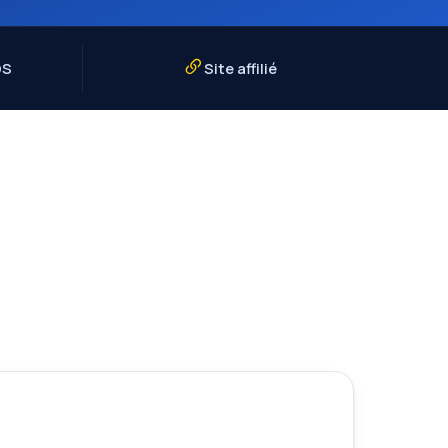
OS
Site affilié