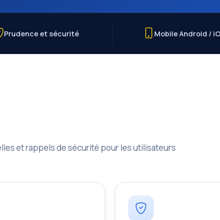
Prudence et sécurité
Mobile Android / i
les et rappels de sécurité pour les utilisateurs