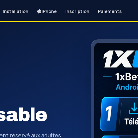
Installation
iPhone
Inscription
Paiements
sable
ment réservé aux adultes.