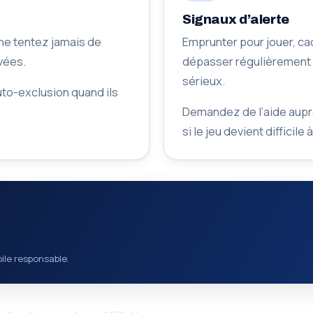
Signaux d’alerte
 ne tentez jamais de
Emprunter pour jouer, ca
vées.
dépasser régulièrement 
sérieux.
auto-exclusion quand ils
Demandez de l’aide auprè
si le jeu devient difficile 
ile responsable.