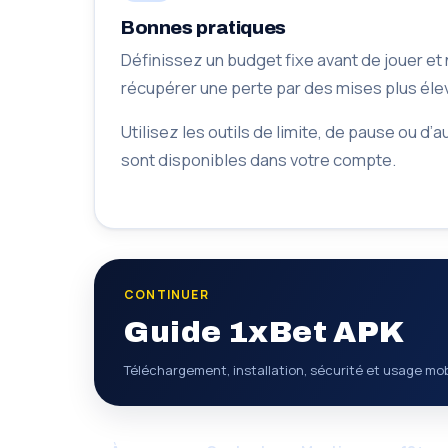
Bonnes pratiques
Définissez un budget fixe avant de jouer et
récupérer une perte par des mises plus éle
Utilisez les outils de limite, de pause ou d’
sont disponibles dans votre compte.
CONTINUER
Guide 1xBet APK
Téléchargement, installation, sécurité et usage mob