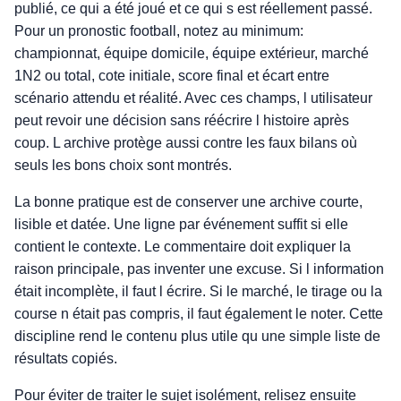
publié, ce qui a été joué et ce qui s est réellement passé.
Pour un pronostic football, notez au minimum:
championnat, équipe domicile, équipe extérieur, marché
1N2 ou total, cote initiale, score final et écart entre
scénario attendu et réalité. Avec ces champs, l utilisateur
peut revoir une décision sans réécrire l histoire après
coup. L archive protège aussi contre les faux bilans où
seuls les bons choix sont montrés.
La bonne pratique est de conserver une archive courte,
lisible et datée. Une ligne par événement suffit si elle
contient le contexte. Le commentaire doit expliquer la
raison principale, pas inventer une excuse. Si l information
était incomplète, il faut l écrire. Si le marché, le tirage ou la
course n était pas compris, il faut également le noter. Cette
discipline rend le contenu plus utile qu une simple liste de
résultats copiés.
Pour éviter de traiter le sujet isolément, relisez ensuite