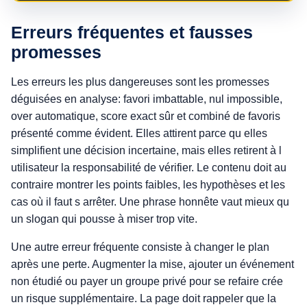
Erreurs fréquentes et fausses
promesses
Les erreurs les plus dangereuses sont les promesses
déguisées en analyse: favori imbattable, nul impossible,
over automatique, score exact sûr et combiné de favoris
présenté comme évident. Elles attirent parce qu elles
simplifient une décision incertaine, mais elles retirent à l
utilisateur la responsabilité de vérifier. Le contenu doit au
contraire montrer les points faibles, les hypothèses et les
cas où il faut s arrêter. Une phrase honnête vaut mieux qu
un slogan qui pousse à miser trop vite.
Une autre erreur fréquente consiste à changer le plan
après une perte. Augmenter la mise, ajouter un événement
non étudié ou payer un groupe privé pour se refaire crée
un risque supplémentaire. La page doit rappeler que la