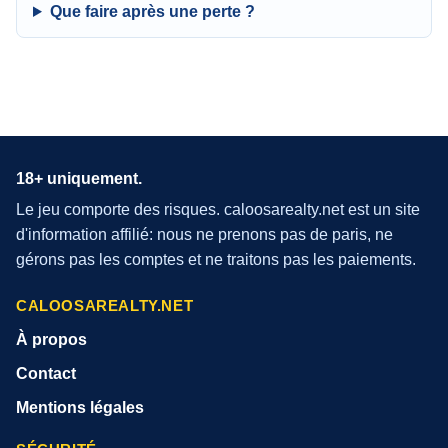
Que faire après une perte ?
18+ uniquement.
Le jeu comporte des risques. caloosarealty.net est un site
d'information affilié: nous ne prenons pas de paris, ne
gérons pas les comptes et ne traitons pas les paiements.
CALOOSAREALTY.NET
À propos
Contact
Mentions légales