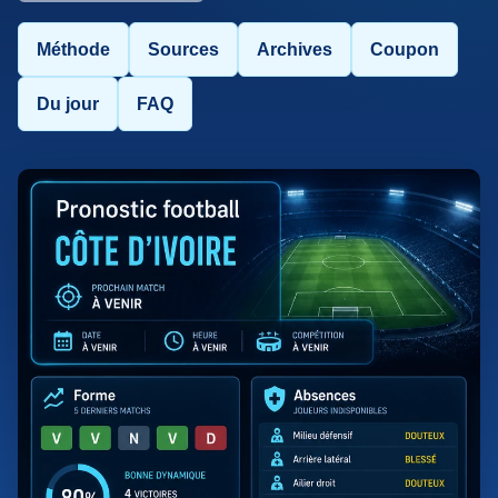
Méthode
Sources
Archives
Coupon
Du jour
FAQ