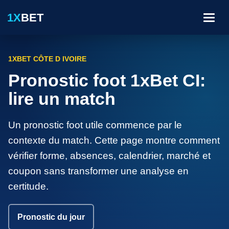
1X
BET
Menu
1XBET CÔTE D IVOIRE
Pronostic foot 1xBet CI:
lire un match
Un pronostic foot utile commence par le
contexte du match. Cette page montre comment
vérifier forme, absences, calendrier, marché et
coupon sans transformer une analyse en
certitude.
Pronostic du jour