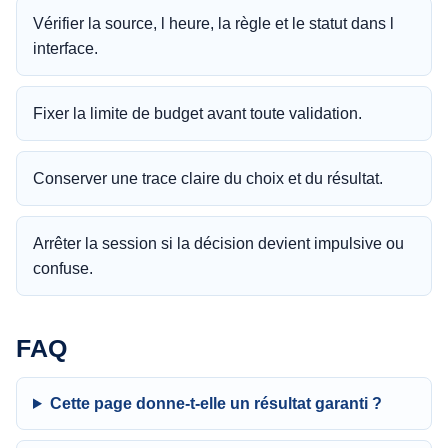
Vérifier la source, l heure, la règle et le statut dans l
interface.
Fixer la limite de budget avant toute validation.
Conserver une trace claire du choix et du résultat.
Arrêter la session si la décision devient impulsive ou
confuse.
FAQ
Cette page donne-t-elle un résultat garanti ?