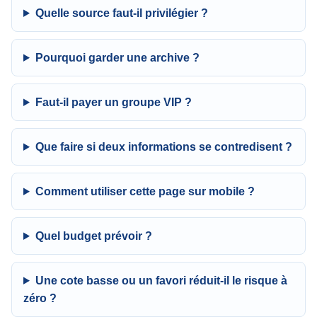
Quelle source faut-il privilégier ?
Pourquoi garder une archive ?
Faut-il payer un groupe VIP ?
Que faire si deux informations se contredisent ?
Comment utiliser cette page sur mobile ?
Quel budget prévoir ?
Une cote basse ou un favori réduit-il le risque à
zéro ?