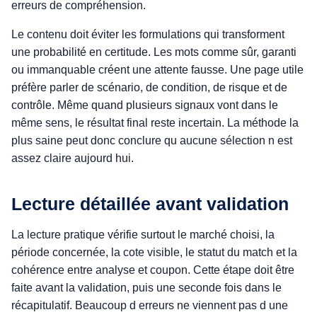
erreurs de compréhension.
Le contenu doit éviter les formulations qui transforment
une probabilité en certitude. Les mots comme sûr, garanti
ou immanquable créent une attente fausse. Une page utile
préfère parler de scénario, de condition, de risque et de
contrôle. Même quand plusieurs signaux vont dans le
même sens, le résultat final reste incertain. La méthode la
plus saine peut donc conclure qu aucune sélection n est
assez claire aujourd hui.
Lecture détaillée avant validation
La lecture pratique vérifie surtout le marché choisi, la
période concernée, la cote visible, le statut du match et la
cohérence entre analyse et coupon. Cette étape doit être
faite avant la validation, puis une seconde fois dans le
récapitulatif. Beaucoup d erreurs ne viennent pas d une