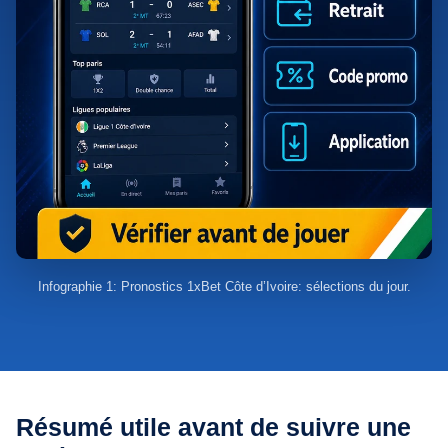
Infographie 1: Pronostics 1xBet Côte d’Ivoire: sélections du jour.
Résumé utile avant de suivre une