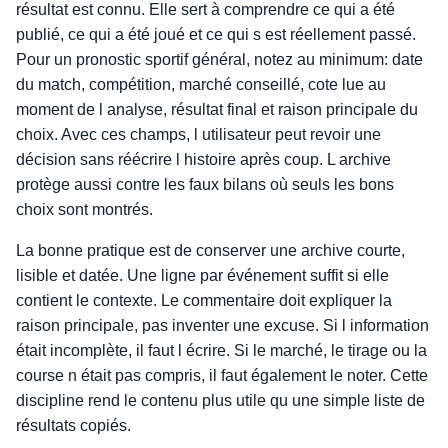
résultat est connu. Elle sert à comprendre ce qui a été
publié, ce qui a été joué et ce qui s est réellement passé.
Pour un pronostic sportif général, notez au minimum: date
du match, compétition, marché conseillé, cote lue au
moment de l analyse, résultat final et raison principale du
choix. Avec ces champs, l utilisateur peut revoir une
décision sans réécrire l histoire après coup. L archive
protège aussi contre les faux bilans où seuls les bons
choix sont montrés.
La bonne pratique est de conserver une archive courte,
lisible et datée. Une ligne par événement suffit si elle
contient le contexte. Le commentaire doit expliquer la
raison principale, pas inventer une excuse. Si l information
était incomplète, il faut l écrire. Si le marché, le tirage ou la
course n était pas compris, il faut également le noter. Cette
discipline rend le contenu plus utile qu une simple liste de
résultats copiés.