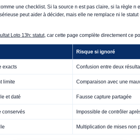
omme une checklist. Si la source n est pas claire, si la règle n 
 sérieuse peut aider à décider, mais elle ne remplace ni le statut 
ltat Loto 13h: statut
, car cette page complète directement ce po
Risque si ignoré
e exacts
Confusion entre deux résulta
t limite
Comparaison avec une mauv
le et daté
Fausse capture partagée
e conservés
Impossible de contrôler apr
lle
Multiplication de mises non 