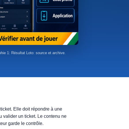
phie 1: Résultat Loto: source et archive.
 ticket. Elle doit répondre à une
ou valider un ticket. Le contenu ne
teur garde le contrôle.