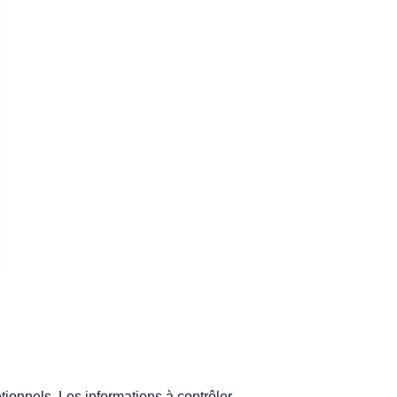
tionnels. Les informations à contrôler