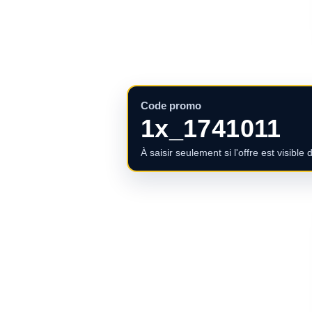
Code promo
1x_1741011
À saisir seulement si l'offre est visibl