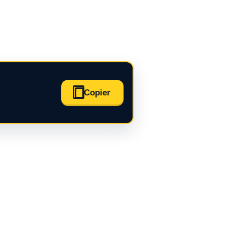
Copier