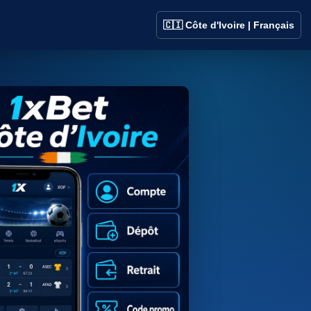
🇨🇮 Côte d'Ivoire | Français