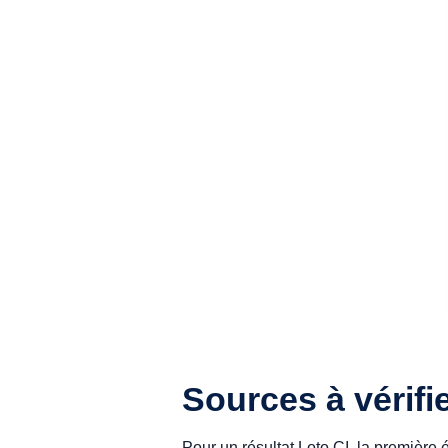
Sources à vérifi
Pour un résultat Loto CI, la première