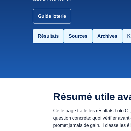
Guide loterie
Résultats
Sources
Archives
K
Résumé utile ava
Cette page traite les résultats Loto CI
question concrète: quoi vérifier avant 
promet jamais de gain. Il classe les élé