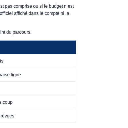
est pas comprise ou si le budget n est
officiel affiché dans le compte ni la
int du parcours.
ts
aise ligne
ès coup
prévues