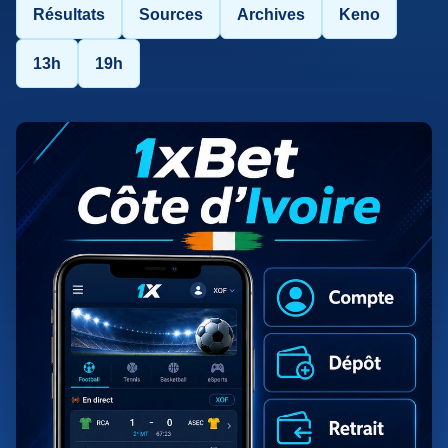
Résultats
Sources
Archives
Keno
13h
19h