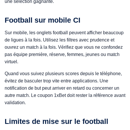
une sélection gagnante.
Football sur mobile CI
Sur mobile, les onglets football peuvent afficher beaucoup
de ligues à la fois. Utilisez les filtres avec prudence et
ouvrez un match à la fois. Vérifiez que vous ne confondez
pas équipe première, réserve, femmes, jeunes ou match
virtuel.
Quand vous suivez plusieurs scores depuis le téléphone,
évitez de basculer trop vite entre applications. Une
notification de but peut arriver en retard ou concerner un
autre match. Le coupon 1xBet doit rester la référence avant
validation.
Limites de mise sur le football