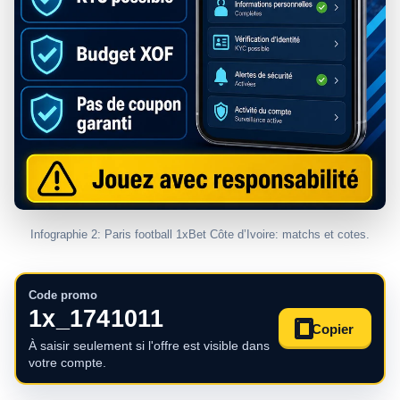
Infographie 2: Paris football 1xBet Côte d’Ivoire: matchs et cotes.
Code promo
1x_1741011
Copier
À saisir seulement si l'offre est visible dans
votre compte.