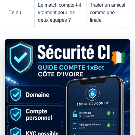
Le match compte-t-il
Traiter un amical
Enjeu
vraiment pour les
comme une
deux équipes ?
finale