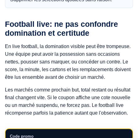
Football live: ne pas confondre
domination et certitude
En live football, la domination visible peut être trompeuse.
Une équipe peut avoir la possession sans occasions
nettes, pousser sans marquer, ou concéder un contre. Le
score, la minute, les cartons et les remplacements doivent
être lus ensemble avant de choisir un marché.
Les marchés comme prochain but, total restant ou résultat
final changent vite. Si le coupon affiche une cote nouvelle
ou un marché suspendu, ne forcez pas. Le football live
récompense parfois la patience autant que l'observation.
Code promo