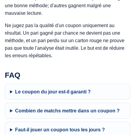
une bonne méthode; d'autres gagnent malgré une
mauvaise lecture.
Ne jugez pas la qualité d'un coupon uniquement au
résultat. Un pari gagné par chance ne devient pas une
méthode, et un pari perdu sur un carton rouge ne prouve
pas que toute l'analyse était inutile. Le but est de réduire
les erreurs répétables.
FAQ
Le coupon du jour est-il garanti ?
Combien de matchs mettre dans un coupon ?
Faut-il jouer un coupon tous les jours ?