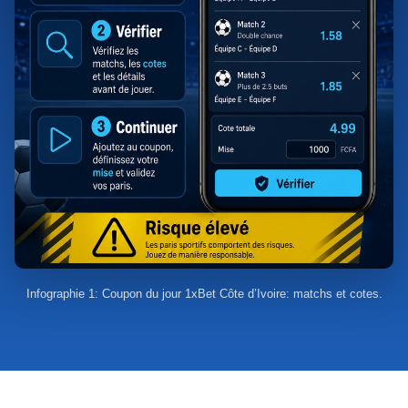
Infographie 1: Coupon du jour 1xBet Côte d’Ivoire: matchs et cotes.