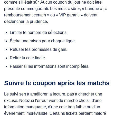
comme s'il était sûr. Aucun coupon du jour ne doit être
présenté comme garanti. Les mots « sûr », « banque », «
remboursement certain » ou « VIP garanti » doivent
déclencher la prudence.
Limiter le nombre de sélections.
Écrire une raison pour chaque ligne.
Refuser les promesses de gain.
Relire la cote finale.
Passer si les informations sont incomplètes.
Suivre le coupon après les matchs
Le suivi sert à améliorer la lecture, pas à chercher une
excuse. Notez si l'erreur vient du marché choisi, d'une
information manquante, d'une cote trop faible ou d'un
événement imprévisible. Certains tickets perdent malgré