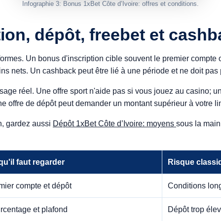
Infographie 3: Bonus 1xBet Côte d’Ivoire: offres et conditions.
ion, dépôt, freebet et cash
formes. Un bonus d'inscription cible souvent le premier compte 
ains nets. Un cashback peut être lié à une période et ne doit pa
age réel. Une offre sport n'aide pas si vous jouez au casino; un
 une offre de dépôt peut demander un montant supérieur à votre li
on, gardez aussi
Dépôt 1xBet Côte d’Ivoire: moyens
sous la main
qu'il faut regarder
Risque classi
mier compte et dépôt
Conditions lon
rcentage et plafond
Dépôt trop éle