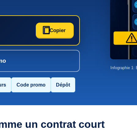
Copier
mo
Infographie 1: 
urs
Code promo
Dépôt
omme un contrat court