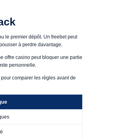
back
ou le premier dépôt. Un freebet peut
s pousser à perdre davantage.
e offre casino peut bloquer une partie
mite personnelle.
 pour comparer les règles avant de
que
gues
vé