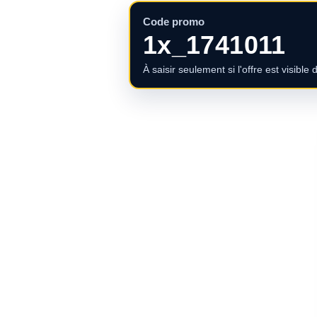
Code promo
1x_1741011
À saisir seulement si l'offre est visibl