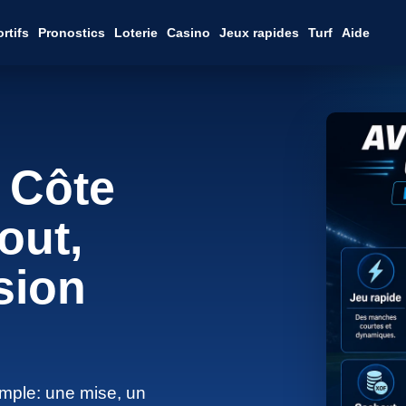
rtifs
Pronostics
Loterie
Casino
Jeux rapides
Turf
Aide
 Côte
out,
sion
simple: une mise, un