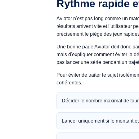
Rythme rapide e
Aviator n'est pas long comme un match
résultats arrivent vite et l'utilisateur 
précisément le piège des jeux rapides:
Une bonne page Aviator doit donc parle
mais d'expliquer comment éviter la dé
pas lancer une série pendant un trajet
Pour éviter de traiter le sujet isoléme
cohérentes.
Décider le nombre maximal de tou
Lancer uniquement si le montant est