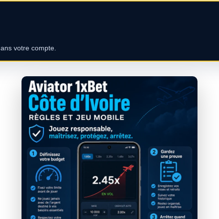
e dans votre compte.