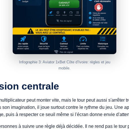
Infographie 3: Aviator 1xBet Côte d’Ivoire: règles et jeu
mobile.
sion centrale
ltiplicateur peut monter vite, mais le tour peut aussi s'arrêter trè
ns son imagination, il joue surtout contre le rythme du jeu. Une 
ge, puis à respecter ce seuil même si l'écran donne envie d'atte
rsonnes à suivre une règle déjà décidée. Il ne rend pas le tour 