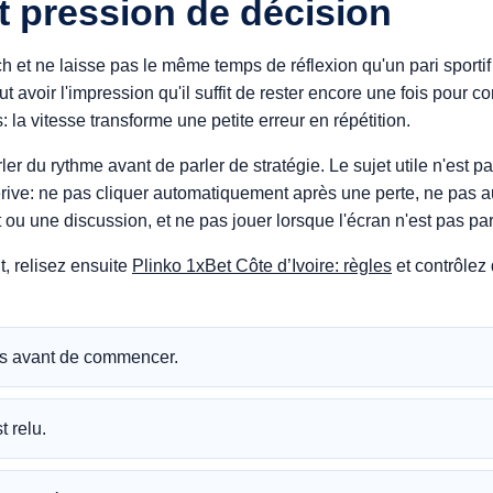
t pression de décision
 et ne laisse pas le même temps de réflexion qu'un pari sportif 
peut avoir l'impression qu'il suffit de rester encore une fois pour c
 la vitesse transforme une petite erreur en répétition.
r du rythme avant de parler de stratégie. Le sujet utile n'est pa
rive: ne pas cliquer automatiquement après une perte, ne pas a
 ou une discussion, et ne pas jouer lorsque l'écran n'est pas parf
nt, relisez ensuite
Plinko 1xBet Côte d’Ivoire: règles
et contrôlez 
rs avant de commencer.
 relu.