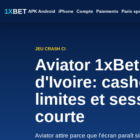
1X
BET
APK Android
iPhone
Compte
Paiements
Paris spo
JEU CRASH CI
Aviator 1xBet
d'Ivoire: cash
limites et ses
courte
Aviator attire parce que l'écran paraît 