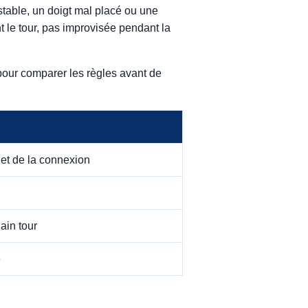
stable, un doigt mal placé ou une
t le tour, pas improvisée pendant la
our comparer les règles avant de
 et de la connexion
ain tour
e