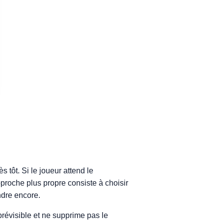
s tôt. Si le joueur attend le
approche plus propre consiste à choisir
ndre encore.
prévisible et ne supprime pas le