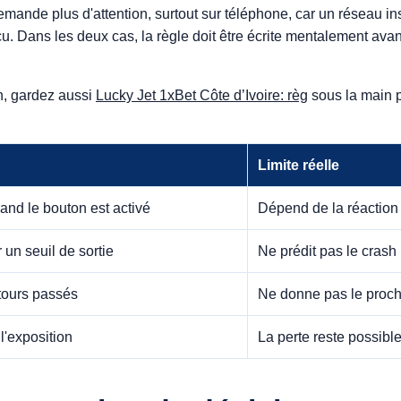
mande plus d'attention, surtout sur téléphone, car un réseau in
cu. Dans les deux cas, la règle doit être écrite mentalement avan
on, gardez aussi
Lucky Jet 1xBet Côte d’Ivoire: règ
sous la main p
Limite réelle
uand le bouton est activé
Dépend de la réaction
 un seuil de sortie
Ne prédit pas le crash
 tours passés
Ne donne pas le proch
l'exposition
La perte reste possibl